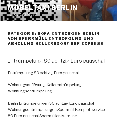
Zum
MÖBELTAXI BERLIN
Inhalt
Tel. 01719374577
springen
KATEGORIE:
SOFA ENTSORGEN BERLIN
VON SPERRMÜLL ENTSORGUNG UND
ABHOLUNG HELLERSDORF BSR EXPRESS
VERÖFFENTLICHT
Entrümpelung 80 achtzig Euro pauschal
AM
Entrümpelung 80 achtzig Euro pauschal
Wohnungsauflösung, Kellerentrümpelung,
Wohnungsentrümpelung
Berlin Entrümpelungen 80 achtzig Euro pauschal
Wohnungsentrümpelungen Sperrmüll Komplettservice
80 Euro pauschal Sperrmüllentsorgung