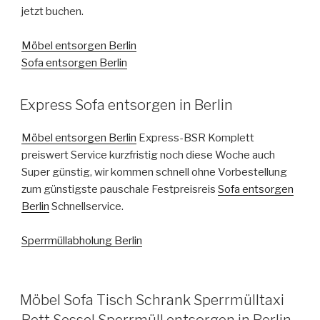
jetzt buchen.
Möbel entsorgen Berlin
Sofa entsorgen Berlin
VERÖFFENTLICHT
Express Sofa entsorgen in Berlin
AM
Möbel entsorgen Berlin
Express-BSR Komplett
preiswert Service kurzfristig noch diese Woche auch
Super günstig, wir kommen schnell ohne Vorbestellung
zum günstigste pauschale Festpreisreis
Sofa entsorgen
Berlin
Schnellservice.
Sperrmüllabholung Berlin
VERÖFFENTLICHT
Möbel Sofa Tisch Schrank Sperrmülltaxi
AM
Bett Sessel Sperrmüll entsorgen in Berlin