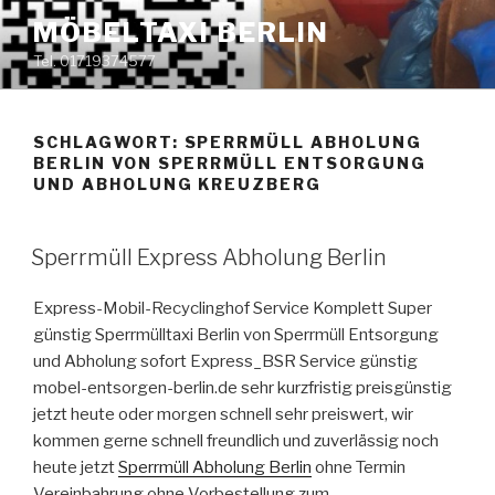
Zum
MÖBELTAXI BERLIN
Inhalt
Tel. 01719374577
springen
SCHLAGWORT:
SPERRMÜLL ABHOLUNG
BERLIN VON SPERRMÜLL ENTSORGUNG
UND ABHOLUNG KREUZBERG
VERÖFFENTLICHT
Sperrmüll Express Abholung Berlin
AM
Express-Mobil-Recyclinghof Service Komplett Super
günstig Sperrmülltaxi Berlin von Sperrmüll Entsorgung
und Abholung sofort Express_BSR Service günstig
mobel-entsorgen-berlin.de sehr kurzfristig preisgünstig
jetzt heute oder morgen schnell sehr preiswert, wir
kommen gerne schnell freundlich und zuverlässig noch
heute jetzt
Sperrmüll Abholung Berlin
ohne Termin
Vereinbahrung ohne Vorbestellung zum