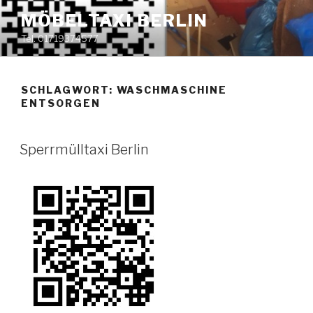
Zum
MÖBELTAXI BERLIN
Inhalt
Tel. 01719374577
springen
SCHLAGWORT:
WASCHMASCHINE
ENTSORGEN
VERÖFFENTLICHT
Sperrmülltaxi Berlin
AM